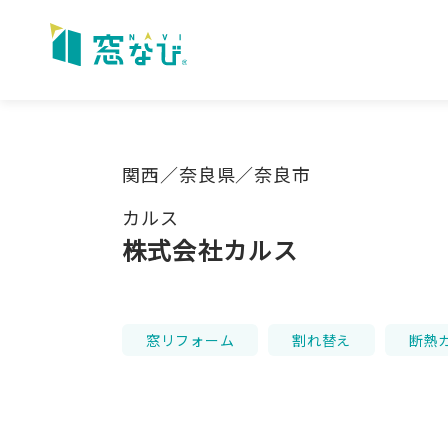
Skip
to
content
関西／奈良県／奈良市
カルス
株式会社カルス
窓リフォーム
割れ替え
断熱