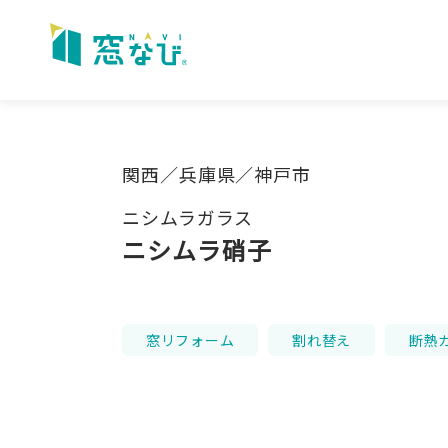
Skip
to
content
関西／兵庫県／神戸市
ニシムラガラス
ニシムラ硝子
窓リフォーム
割れ替え
断熱