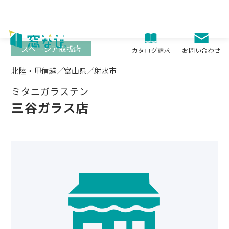
Skip
to
content
スペーシア取扱店
お問い合わせ
カタログ請求
北陸・甲信越／富山県／射水市
ミタニガラステン
三谷ガラス店