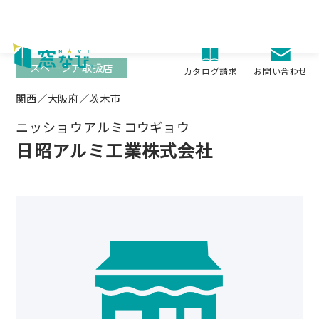
Skip
to
content
スペーシア取扱店
お問い合わせ
カタログ請求
関西／大阪府／茨木市
ニッショウアルミコウギョウ
日昭アルミ工業株式会社