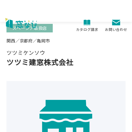
Skip
to
content
スペーシア取扱店
お問い合わせ
カタログ請求
関西／京都府／亀岡市
ツツミケンソウ
ツツミ建窓株式会社