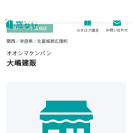
Skip
to
content
スペーシア取扱店
お問い合わせ
カタログ請求
関西／奈良県／北葛城郡広陵町
オオシマケンパン
大嶋建販