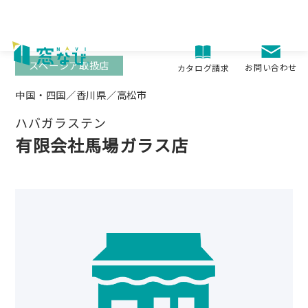
Skip
to
content
スペーシア取扱店
お問い合わせ
カタログ請求
中国・四国／香川県／高松市
ハバガラステン
有限会社馬場ガラス店