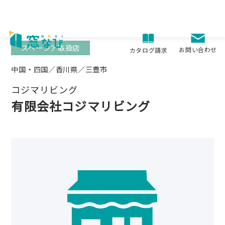
Skip
to
content
スペーシア取扱店
お問い合わせ
カタログ請求
中国・四国／香川県／三豊市
コジマリビング
有限会社コジマリビング