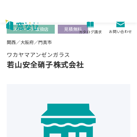
Skip
to
content
スペーシア取扱店
見積無料
お問い合わせ
カタログ請求
関西／大阪府／門真市
ワカヤマアンゼンガラス
若山安全硝子株式会社