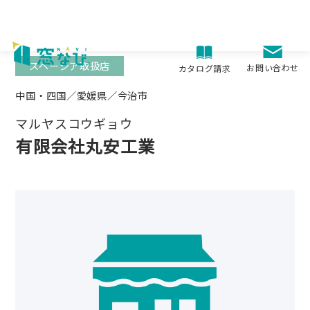
Skip
to
content
スペーシア取扱店
お問い合わせ
カタログ請求
中国・四国／愛媛県／今治市
マルヤスコウギョウ
有限会社丸安工業