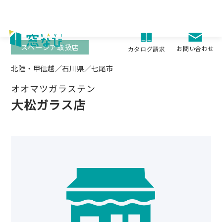
Skip
to
content
スペーシア取扱店
お問い合わせ
カタログ請求
北陸・甲信越／石川県／七尾市
オオマツガラステン
大松ガラス店