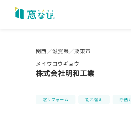
Skip
to
content
関西／滋賀県／栗東市
メイワコウギョウ
株式会社明和工業
窓リフォーム
割れ替え
断熱