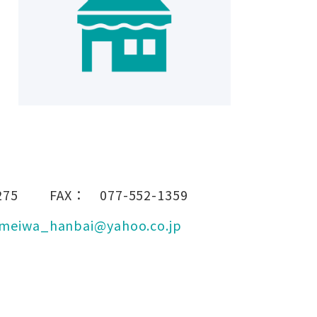
275
FAX：
077-552-1359
meiwa_hanbai@yahoo.co.jp