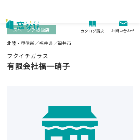
Skip
to
content
スペーシア取扱店
お問い合わせ
カタログ請求
北陸・甲信越／福井県／福井市
フクイチガラス
有限会社福一硝子