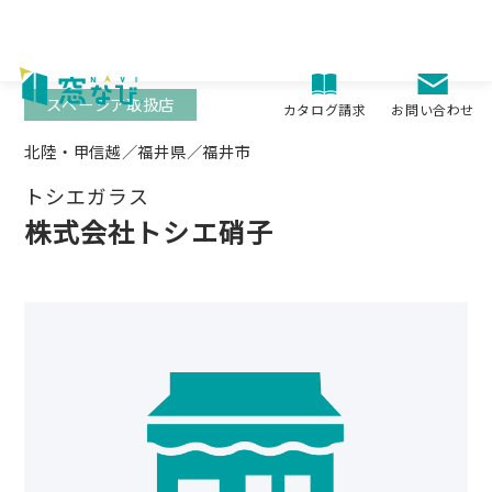
Skip
to
content
スペーシア取扱店
お問い合わせ
カタログ請求
北陸・甲信越／福井県／福井市
トシエガラス
株式会社トシエ硝子