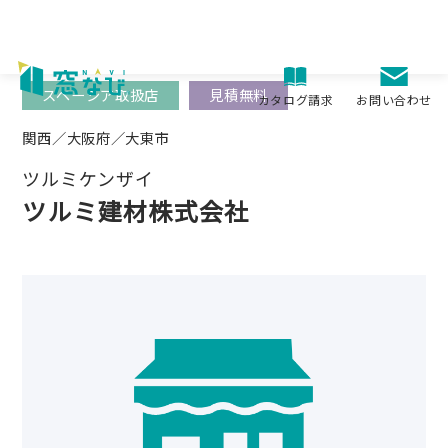
Skip
to
content
スペーシア取扱店
見積無料
お問い合わせ
カタログ請求
関西／大阪府／大東市
ツルミケンザイ
ツルミ建材株式会社