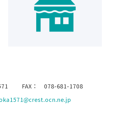
571
FAX：
078-681-1708
oka1571@crest.ocn.ne.jp