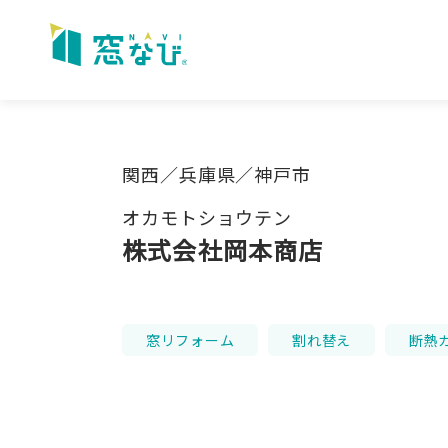
Skip
to
content
関西／兵庫県／神戸市
オカモトショウテン
株式会社岡本商店
窓リフォーム
割れ替え
断熱