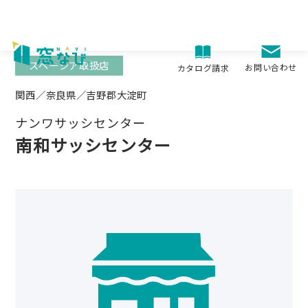
Skip
to
content
スペーシア取扱店
お問い合わせ
カタログ請求
関西／奈良県／吉野郡大淀町
ナンワサッシセンター
南和サッシセンター