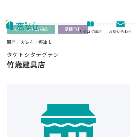
Skip
to
content
スペーシア取扱店
見積無料
お問い合わせ
カタログ請求
関西／大阪府／摂津市
タケトシタテグテン
竹歳建具店