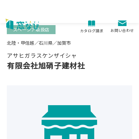
Skip
to
content
スペーシア取扱店
お問い合わせ
カタログ請求
北陸・甲信越／石川県／加賀市
アサヒガラスケンザイシャ
有限会社旭硝子建材社