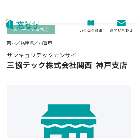
Skip
to
content
スペーシア取扱店
お問い合わせ
カタログ請求
関西／兵庫県／西宮市
サンキョウテックカンサイ
三協テック株式会社関西
神戸支店