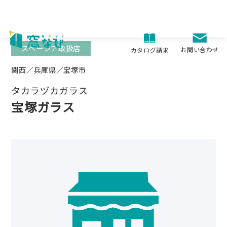
Skip
to
content
スペーシア取扱店
お問い合わせ
カタログ請求
関西／兵庫県／宝塚市
タカラヅカガラス
宝塚ガラス