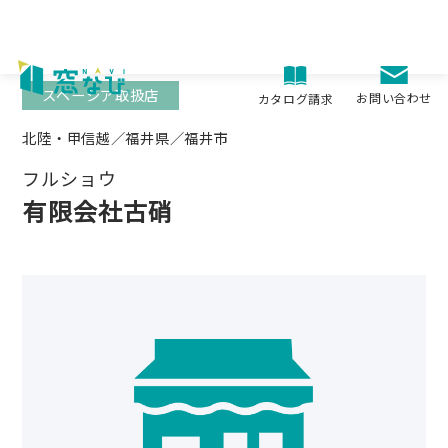
Skip
to
content
スペーシア取扱店
お問い合わせ
カタログ請求
北陸・甲信越／福井県／福井市
フルショウ
有限会社古硝