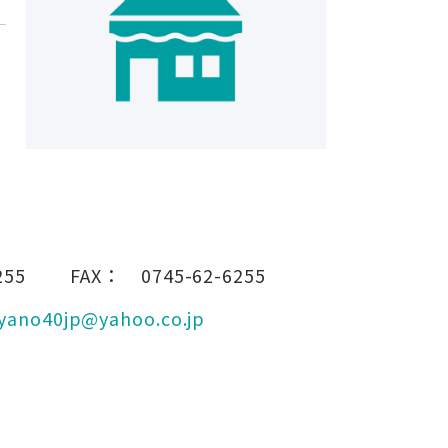
255
FAX：
0745-62-6255
yano40jp@yahoo.co.jp