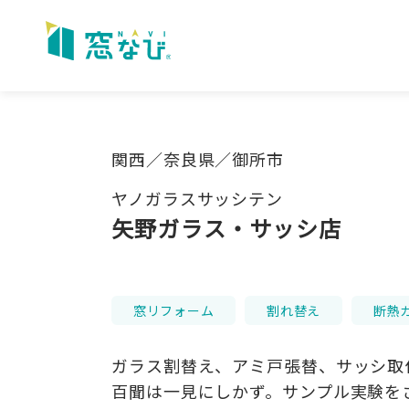
Skip
to
content
関西／奈良県／御所市
ヤノガラスサッシテン
矢野ガラス・サッシ店
窓リフォーム
割れ替え
断熱
ガラス割替え、アミ戸張替、サッシ取
百聞は一見にしかず。サンプル実験を