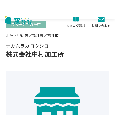
Skip
to
content
スペーシア取扱店
お問い合わせ
カタログ請求
北陸・甲信越／福井県／福井市
ナカムラカコウシヨ
株式会社中村加工所