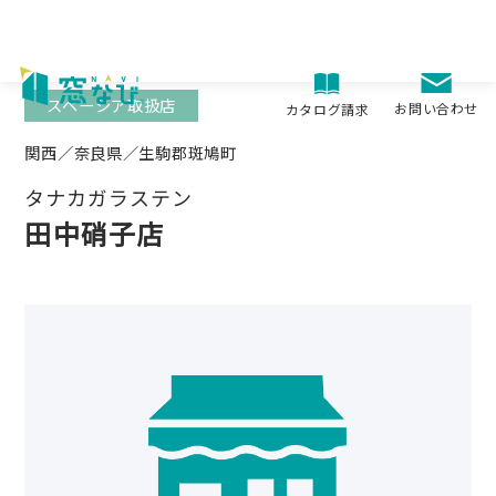
Skip
to
content
スペーシア取扱店
お問い合わせ
カタログ請求
関西／奈良県／生駒郡斑鳩町
タナカガラステン
田中硝子店