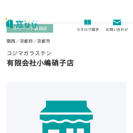
Skip
to
content
スペーシア取扱店
お問い合わせ
カタログ請求
関西／京都府／京都市
コジマガラステン
有限会社小嶋硝子店