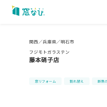
Skip
to
content
関西／兵庫県／明石市
フジモトガラステン
藤本硝子店
窓リフォーム
割れ替え
断熱