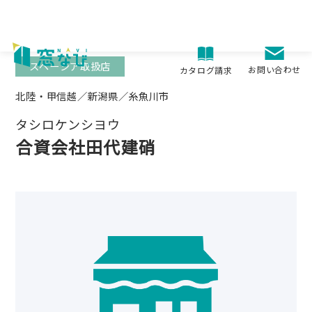
Skip
to
content
スペーシア取扱店
お問い合わせ
カタログ請求
北陸・甲信越／新潟県／糸魚川市
タシロケンシヨウ
合資会社田代建硝