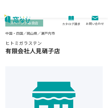
Skip
to
content
スペーシア取扱店
お問い合わせ
カタログ請求
中国・四国／岡山県／瀬戸内市
ヒトミガラステン
有限会社人見硝子店