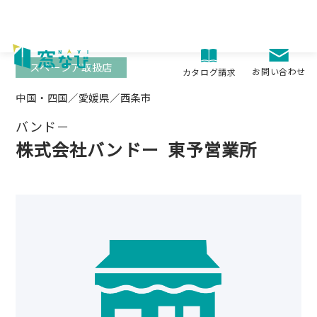
Skip
to
content
スペーシア取扱店
お問い合わせ
カタログ請求
中国・四国／愛媛県／西条市
バンド－
株式会社バンドー
東予営業所