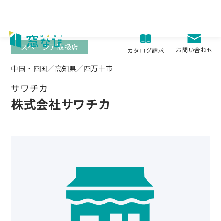
Skip
to
content
スペーシア取扱店
お問い合わせ
カタログ請求
中国・四国／高知県／四万十市
サワチカ
株式会社サワチカ