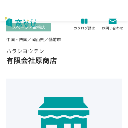
Skip
to
content
スペーシア取扱店
お問い合わせ
カタログ請求
中国・四国／岡山県／備前市
ハラシヨウテン
有限会社原商店