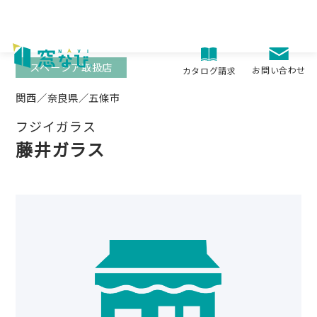
Skip
to
content
スペーシア取扱店
お問い合わせ
カタログ請求
関西／奈良県／五條市
フジイガラス
藤井ガラス