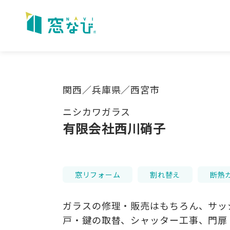
Skip
to
content
関西／兵庫県／西宮市
ニシカワガラス
有限会社西川硝子
窓リフォーム
割れ替え
断熱
ガラスの修理・販売はもちろん、サッ
戸・鍵の取替、シャッター工事、門扉