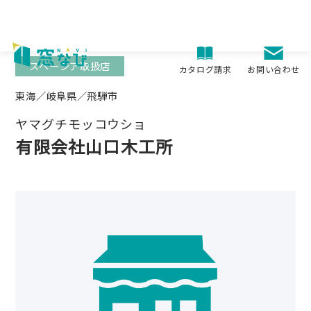
Skip
to
content
スペーシア取扱店
お問い合わせ
カタログ請求
東海／岐阜県／飛騨市
ヤマグチモッコウショ
有限会社山口木工所