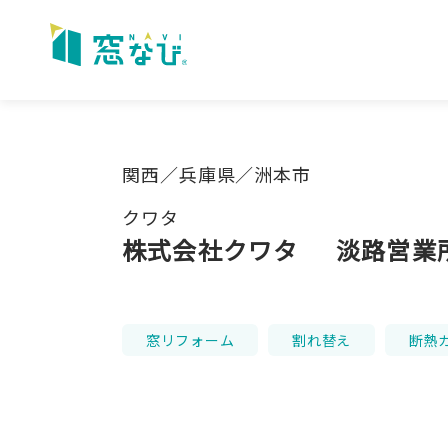
Skip
to
content
関西／兵庫県／洲本市
クワタ
株式会社クワタ
淡路営業
窓リフォーム
割れ替え
断熱