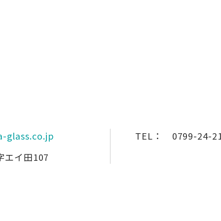
-glass.co.jp
TEL：
0799-24-2
エイ田107