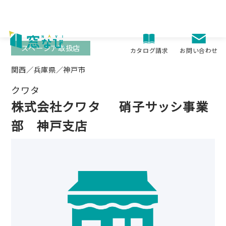
Skip
to
content
スペーシア取扱店
お問い合わせ
カタログ請求
関西／兵庫県／神戸市
クワタ
株式会社クワタ
硝子サッシ事業
部 神戸支店