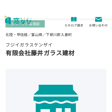
Skip
to
content
スペーシア取扱店
お問い合わせ
カタログ請求
北陸・甲信越／富山県／下新川郡入善町
フジイガラスケンザイ
有限会社藤井ガラス建材