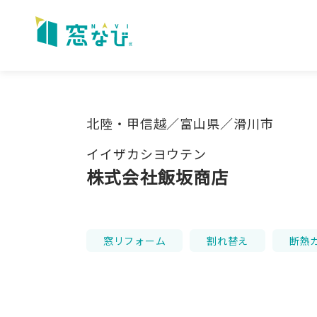
Skip
to
content
北陸・甲信越／富山県／滑川市
イイザカシヨウテン
株式会社飯坂商店
窓リフォーム
割れ替え
断熱