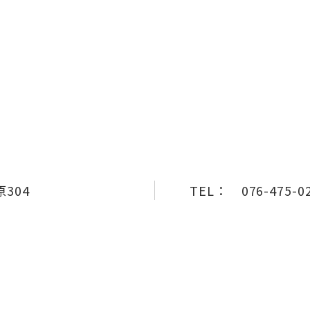
304
TEL：
076-475-0