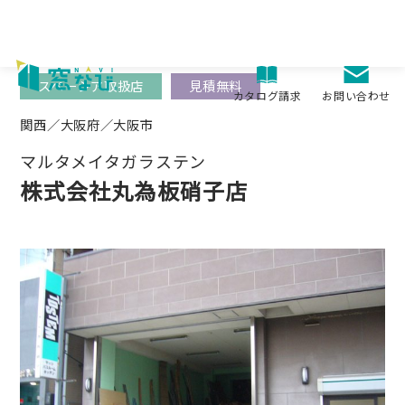
Skip
to
content
スペーシア取扱店
見積無料
お問い合わせ
カタログ請求
関西／大阪府／大阪市
マルタメイタガラステン
株式会社丸為板硝子店