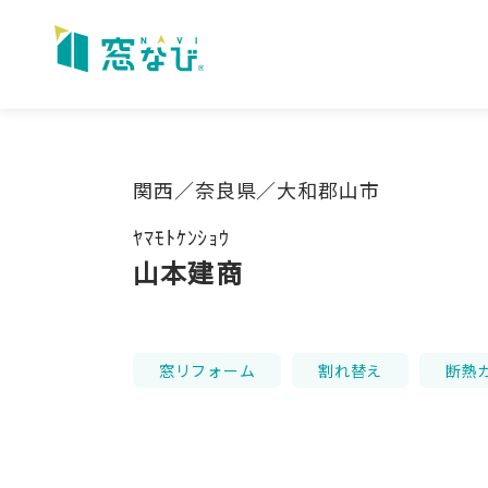
Skip
to
content
関西／奈良県／大和郡山市
ﾔﾏﾓﾄｹﾝｼｮｳ
山本建商
窓リフォーム
割れ替え
断熱