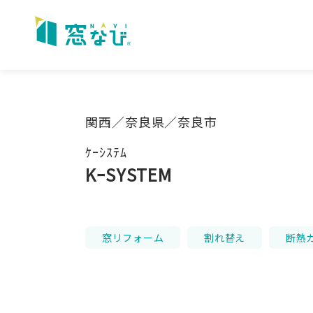
Skip
to
content
関西／奈良県／奈良市
ｹｰｼｽﾃﾑ
KｰSYSTEM
窓リフォーム
割れ替え
断熱