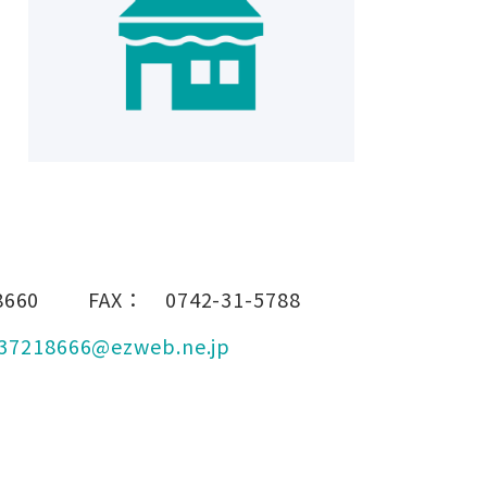
8660
FAX：
0742-31-5788
37218666@ezweb.ne.jp