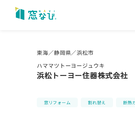
Skip
to
content
東海／静岡県／浜松市
ハママツトーヨージュウキ
浜松トーヨー住器株式会社
窓リフォーム
割れ替え
断熱