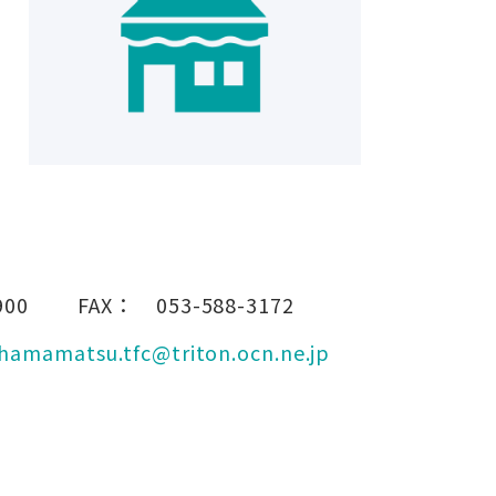
900
FAX：
053-588-3172
hamamatsu.tfc@triton.ocn.ne.jp