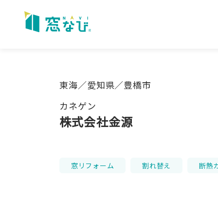
Skip
to
content
東海／愛知県／豊橋市
カネゲン
株式会社金源
窓リフォーム
割れ替え
断熱