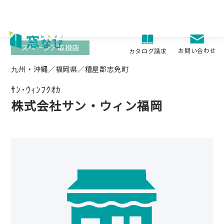
Skip
to
content
スペーシア取扱店
お問い合わせ
カタログ請求
九州・沖縄／福岡県／糟屋郡志免町
ｻﾝ･ｳｨﾝﾌｸｵｶ
株式会社サン・ウィン福岡