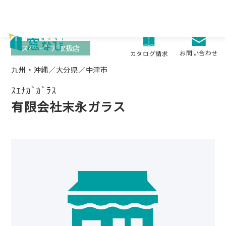
Skip
to
content
スペーシア取扱店
お問い合わせ
カタログ請求
九州・沖縄／大分県／中津市
ｽｴﾅｶﾞｶﾞﾗｽ
有限会社末永ガラス