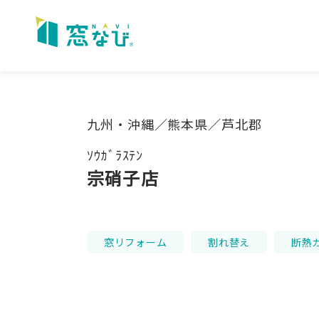
Skip
to
content
九州・沖縄／熊本県／芦北郡
ｿｳｶﾞﾗｽﾃﾝ
宗硝子店
窓リフォーム
割れ替え
断熱