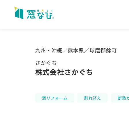
Skip
to
content
九州・沖縄／熊本県／球磨郡錦町
さかぐち
株式会社さかぐち
窓リフォーム
割れ替え
断熱