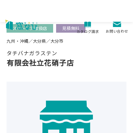
Skip
to
content
スペーシア取扱店
見積無料
お問い合わせ
カタログ請求
九州・沖縄／大分県／大分市
タチバナガラステン
有限会社立花硝子店