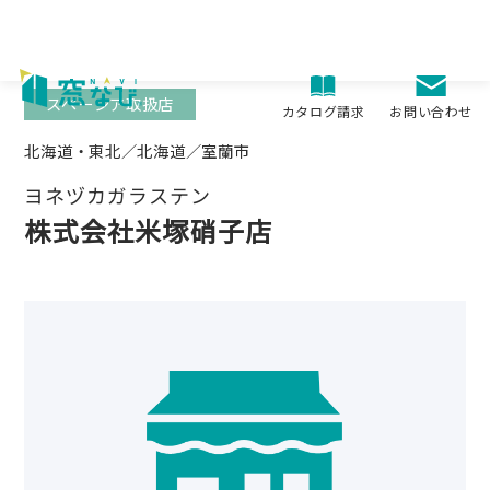
Skip
to
content
スペーシア取扱店
お問い合わせ
カタログ請求
北海道・東北／北海道／室蘭市
ヨネヅカガラステン
株式会社米塚硝子店